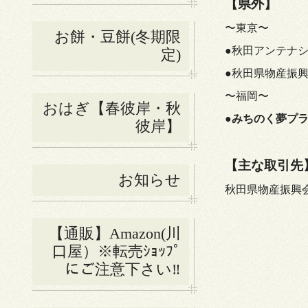
【県外】
〜東京〜
お餅・豆餅(冬期限
●
秋田アンテナ
定)
●
秋田県物産振
〜福岡〜
おはぎ【春彼岸・秋
●
みちのく夢プ
彼岸】
【主な取引先
お知らせ
秋田県物産振興会
【通販】Amazon(川
口屋）※転売ｼｮｯﾌﾟ
にご注意下さい‼