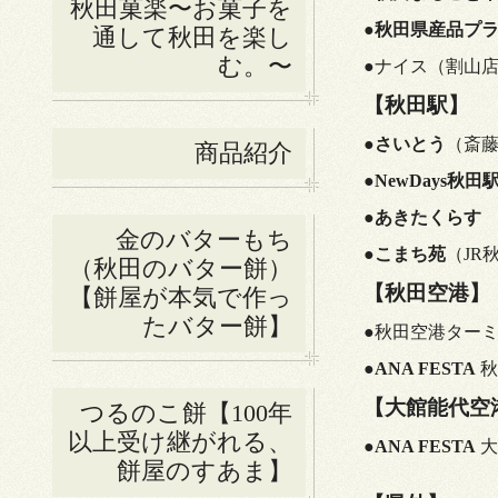
秋田菓楽〜お菓子を
●
秋田県産品プ
通して秋田を楽し
む。〜
●ナイス（割山
【秋田駅】
●
さいとう
（斎藤
商品紹介
●
NewDays秋
●
あきたくらす
金のバターもち
●
こまち苑
（JR
（秋田のバター餅）
【秋田空港】
【餅屋が本気で作っ
たバター餅】
●秋田空港ター
●
ANA FESTA
秋
【大館能代空
つるのこ餅【100年
以上受け継がれる、
●
ANA FESTA
大
餅屋のすあま】