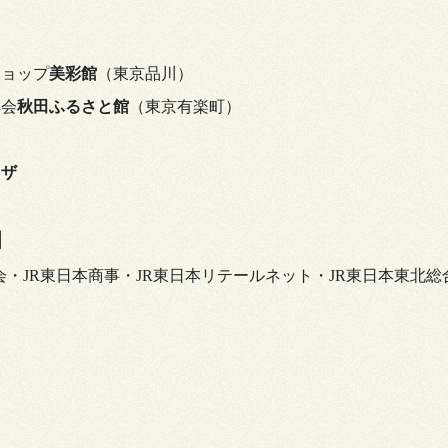
ショップ
美彩館
（東京品川）
興会
秋田ふるさと館
（東京有楽町）
ラザ
】
・JR東日本商事・JR東日本リテールネット・JR東日本東北