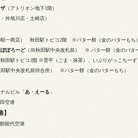
ラザ
（アトリオン地下1階）
店・外旭川店・土崎店）
昭一商店） 秋田駅トピコ2階
※バター餅（金のバターもち
田駅ぽぽろーど
（JR秋田駅中央改札前）
※
バター餅（金のバタ
秋田駅トピコ2階
※雲平（ごま・抹茶）、いぶりがっこちーず
秋田駅中央改札前待合所）
※バター餅（金のバターもち）
ミナルビル「
あ・えーる
」
田空港
港】
館能代空港