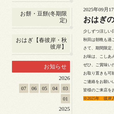
2025年09月17
お餅・豆餅(冬期限
おはぎ
定)
少しずつ涼しい
おはぎ【春彼岸・秋
秋田は朝晩も過
彼岸】
さて、期間限定
お味は、こしあ
ぜひ、ご賞味い
お知らせ
お取り置きも可
2026
ご連絡をお願い
07
06
05
04
03
皆様のご来店を
01
※2025年 彼岸
2025