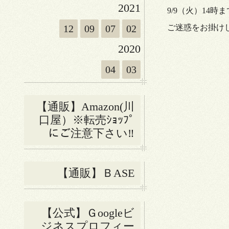
2021
9/9（火）14
12
09
07
02
ご迷惑をお掛け
2020
04
03
【通販】Amazon(川
口屋）※転売ｼｮｯﾌﾟ
にご注意下さい‼
【通販】ＢASE
【公式】Ｇoogleビ
ジネスプロフィー