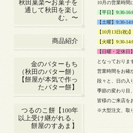
秋田菓楽〜お菓子を
10月の営業時
通して秋田を楽し
【平日】9:30-16:
む。〜
【土曜】9:30-14:
【10月13日(祝)】9
商品紹介
【火曜
】9:30-14:
【日曜・定休日】 10
となっておりま
金のバターもち
（秋田のバター餅）
営業時間をお確
【餅屋が本気で作っ
段々と、日の入
たバター餅】
季節の変わり目
皆様のご来店を
つるのこ餅【100年
※大型注文、取
以上受け継がれる、
餅屋のすあま】