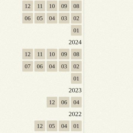
12
11
10
09
08
06
05
04
03
02
01
2024
12
11
10
09
08
07
06
04
03
02
01
2023
12
06
04
2022
12
05
04
01