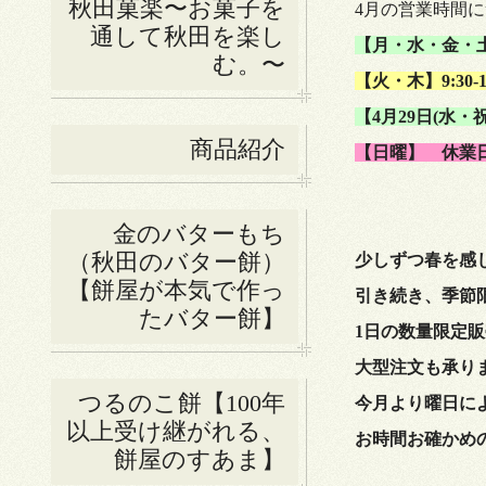
秋田菓楽〜お菓子を
4月の営業時間
通して秋田を楽し
【月・水・金・土】9
む。〜
【火・木
】9:30-
【4
月29日(水・祝)
商品紹介
【日曜】
休業
金のバターもち
（秋田のバター餅）
少しずつ春を感
【餅屋が本気で作っ
引き続き、季節
たバター餅】
1日の数量限定
大型注文も承り
つるのこ餅【100年
今月より曜日に
以上受け継がれる、
お時間お確かめ
餅屋のすあま】