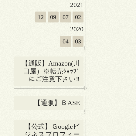
2021
12
09
07
02
2020
04
03
【通販】Amazon(川
口屋）※転売ｼｮｯﾌﾟ
にご注意下さい‼
【通販】ＢASE
【公式】Ｇoogleビ
ジネスプロフィー